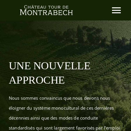
Skip
Tog
to
content
Nav
Accueil
Notre philosophie
UNE NOUVELLE
Nos Vins
APPROCHE
News
Nous sommes convaincus que nous devons nous
Contact
éloigner du système monocultural de ces dernières
décennies ainsi que des modes de conduite
Famille d’Exéa
standardisés qui sont largement favorisés par l’emploi