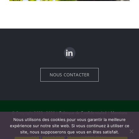
NOUS CONTACTER
Old Fashioned
© Copyright 2023 - 2026 |
Politique de Confidentialité
|
Mentions
Nous utilisons des cookies pour vous garantir la meilleure
légales
expérience sur notre site web. Si vous continuez à utiliser ce
site, nous supposerons que vous en êtes satisfait.
00 33 (0)4 68 33 32 22
NOTRE EMAIL